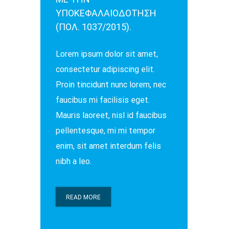
ΥΠΟΚΕΦΑΛΑΙΟΔΟΤΗΣΗ
(ΠΟΛ. 1037/2015).
Lorem ipsum dolor sit amet,
consectetur adipiscing elit.
Proin tincidunt nunc lorem, nec
faucibus mi facilisis eget.
Mauris laoreet, nisl id faucibus
pellentesque, mi mi tempor
enim, sit amet interdum felis
nibh a leo.
READ MORE