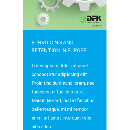
E-INVOICING AND
RETENTION IN EUROPE
Lorem ipsum dolor sit amet,
consectetur adipiscing elit.
Proin tincidunt nunc lorem, nec
faucibus mi facilisis eget.
Mauris laoreet, nisl id faucibus
pellentesque, mi mi tempor
enim, sit amet interdum felis
nibh a leo.