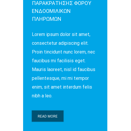
ΠΑΡΑΚΡΑΤΗΣΗΣ ΦΟΡΟΥ
ΕΝΔΟΟΜΙΛΙΚΩΝ
ΠΛΗΡΩΜΩΝ
Lorem ipsum dolor sit amet,
consectetur adipiscing elit.
Proin tincidunt nunc lorem, nec
faucibus mi facilisis eget.
Mauris laoreet, nisl id faucibus
pellentesque, mi mi tempor
enim, sit amet interdum felis
nibh a leo.
READ MORE