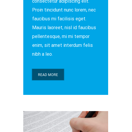
consectetur adipiscing elit.
Proin tincidunt nunc lorem, nec
faucibus mi facilisis eget.
Mauris laoreet, nisl id faucibus
pellentesque, mi mi tempor
enim, sit amet interdum felis
nibh a leo.
READ MORE