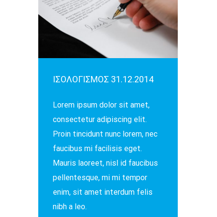
ΙΣΟΛΟΓΙΣΜΟΣ 31.12.2014
Lorem ipsum dolor sit amet,
consectetur adipiscing elit.
Proin tincidunt nunc lorem, nec
faucibus mi facilisis eget.
Mauris laoreet, nisl id faucibus
pellentesque, mi mi tempor
enim, sit amet interdum felis
nibh a leo.