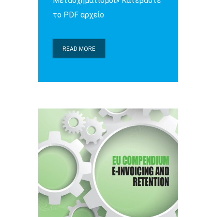
Μετασχηματισμοί» Κατεβάστε
το PDF αρχείο
READ MORE