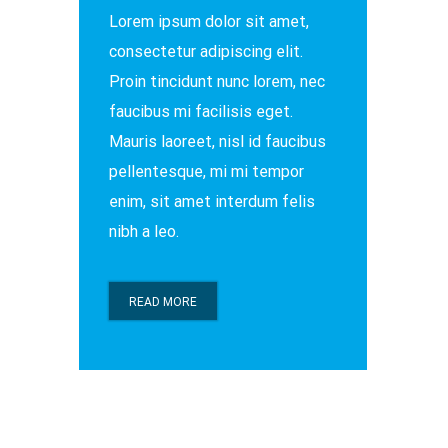
Lorem ipsum dolor sit amet,
consectetur adipiscing elit.
Proin tincidunt nunc lorem, nec
faucibus mi facilisis eget.
Mauris laoreet, nisl id faucibus
pellentesque, mi mi tempor
enim, sit amet interdum felis
nibh a leo.
READ MORE